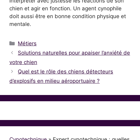
interpréter avec justesse les réactions de son
chien et agir en fonction. Un agent cynophile
doit aussi être en bonne condition physique et
mentale.
Catégories
Métiers
Solutions naturelles pour apaiser l’anxiété de
votre chien
Quel est le rôle des chiens détecteurs
d’explosifs en milieu aéroportuaire ?
Cynotechnique
»
Expert cynotechnique : quelles